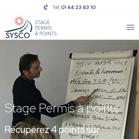
Tél:
01 64 23 83 10
Stage Permis à points
Récupérez 4 points sur