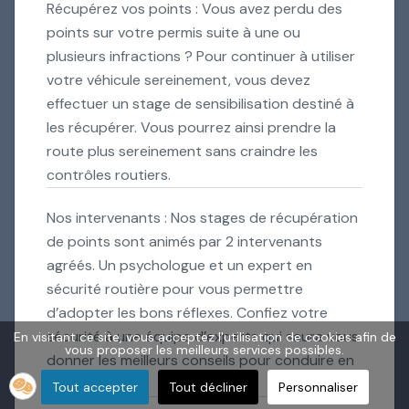
Récupérez vos points : Vous avez perdu des
points sur votre permis suite à une ou
plusieurs infractions ? Pour continuer à utiliser
votre véhicule sereinement, vous devez
effectuer un stage de sensibilisation destiné à
les récupérer. Vous pourrez ainsi prendre la
route plus sereinement sans craindre les
contrôles routiers.
Nos intervenants : Nos stages de récupération
de points sont animés par 2 intervenants
agréés. Un psychologue et un expert en
sécurité routière pour vous permettre
d’adopter les bons réflexes. Confiez votre
sécurité à une équipe d’experts qui saura vous
En visitant ce site, vous acceptez l'utilisation de cookies afin de
vous proposer les meilleurs services possibles.
donner les meilleurs conseils pour conduire en
toute sécurité.
Tout accepter
Tout décliner
Personnaliser