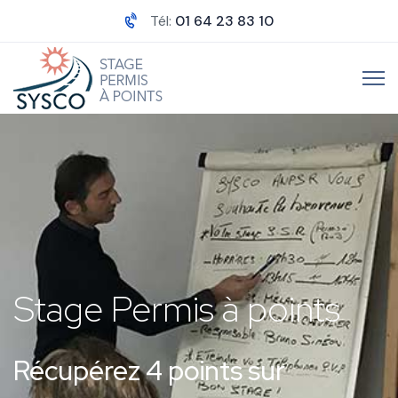
Tél:
01 64 23 83 10
Stage Permis à points
Récupérez 4 points sur