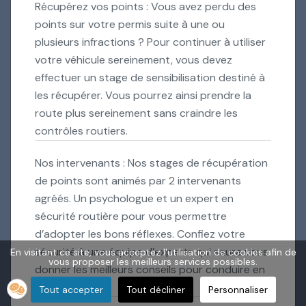
Récupérez vos points : Vous avez perdu des
points sur votre permis suite à une ou
plusieurs infractions ? Pour continuer à utiliser
votre véhicule sereinement, vous devez
effectuer un stage de sensibilisation destiné à
les récupérer. Vous pourrez ainsi prendre la
route plus sereinement sans craindre les
contrôles routiers.
Nos intervenants : Nos stages de récupération
de points sont animés par 2 intervenants
agréés. Un psychologue et un expert en
sécurité routière pour vous permettre
d’adopter les bons réflexes. Confiez votre
sécurité à une équipe d’experts qui saura vous
En visitant ce site, vous acceptez l'utilisation de cookies afin de
vous proposer les meilleurs services possibles.
donner les meilleurs conseils pour conduire en
toute sécurité.
Tout accepter
Tout décliner
Personnaliser