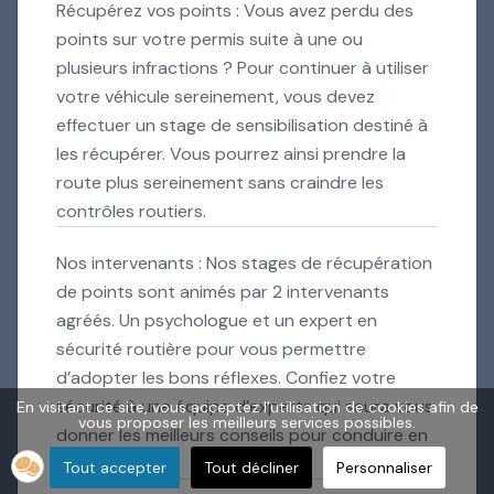
Récupérez vos points : Vous avez perdu des
points sur votre permis suite à une ou
plusieurs infractions ? Pour continuer à utiliser
votre véhicule sereinement, vous devez
effectuer un stage de sensibilisation destiné à
les récupérer. Vous pourrez ainsi prendre la
route plus sereinement sans craindre les
contrôles routiers.
Nos intervenants : Nos stages de récupération
de points sont animés par 2 intervenants
agréés. Un psychologue et un expert en
sécurité routière pour vous permettre
d’adopter les bons réflexes. Confiez votre
sécurité à une équipe d’experts qui saura vous
En visitant ce site, vous acceptez l'utilisation de cookies afin de
vous proposer les meilleurs services possibles.
donner les meilleurs conseils pour conduire en
toute sécurité.
Tout accepter
Tout décliner
Personnaliser