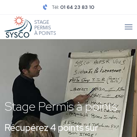
Tél:
01 64 23 83 10
Stage Permis à points
Récupérez 4 points sur